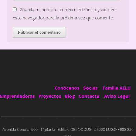
Guarda mi nombre, correo electrónico y web en
este navegador para la próxima vez que comente.
Conócenos
Socias
Familia AELU
Emprendedoras
Proyectos
Blog
Contacta
Aviso Legal
_______________________________________________________________
Avenida Coruña, 500 . 1ª planta- Edificio CEI-NODUS - 27003 LUGO • 982 226